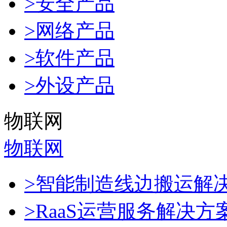
>安全产品
>网络产品
>软件产品
>外设产品
物联网
物联网
>智能制造线边搬运解
>RaaS运营服务解决方