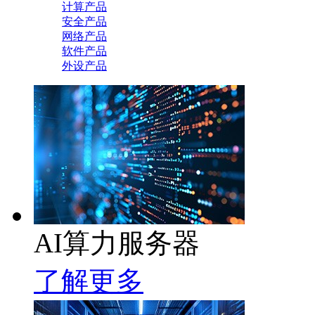
计算产品
安全产品
网络产品
软件产品
外设产品
AI算力服务器
了解更多