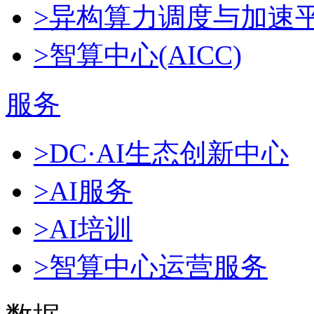
>异构算力调度与加速
>智算中心(AICC)
服务
>DC·AI生态创新中心
>AI服务
>AI培训
>智算中心运营服务