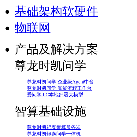
基础架构软硬件
物联网
产品及解决方案
尊龙时凯问学
尊龙时凯问学 企业级Agent中台
尊龙时凯问学 智能流程工作台
爱问学 PC本地部署大模型
智算基础设施
尊龙时凯鲲泰智算服务器
尊龙时凯鲲泰问学一体机