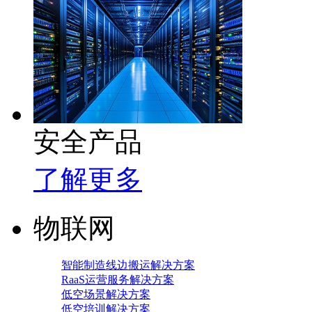
安全产品
了解更多
物联网
智能制造线边搬运解决方案
RaaS运营服务解决方案
低空场景解决方案
低空培训解决方案